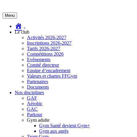
Aller
Menu
au
contenu
.
Le club
Activités 2026-2027
Inscriptions 2026-2027
Tarifs 2026-2027
Compétitions 2026
Evénements
Comité directeur
Equipe d’encadrement
Valeurs et chartes FFGym
Partenaires
Documents
Nos disciplines
GAF
Aérobic
GAC
Parkour
Gym adulte
Gym Santé devient Gym+
Gym aux agrès
Team Gym