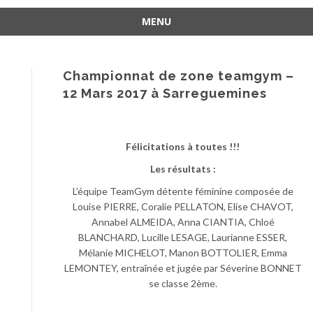
MENU
Aller
au
contenu
Championnat de zone teamgym –
12 Mars 2017 à Sarreguemines
Félicitations à toutes !!!
Les résultats :
L’équipe TeamGym détente féminine composée de
Louise PIERRE, Coralie PELLATON, Elise CHAVOT,
Annabel ALMEIDA, Anna CIANTIA, Chloé
BLANCHARD, Lucille LESAGE, Laurianne ESSER,
Mélanie MICHELOT, Manon BOTTOLIER, Emma
LEMONTEY, entraînée et jugée par Séverine BONNET
se classe 2ème.