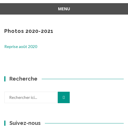
MENU
Aller
au
contenu
Photos 2020-2021
Reprise août 2020
Recherche
Recherche
pour
:
Suivez-nous