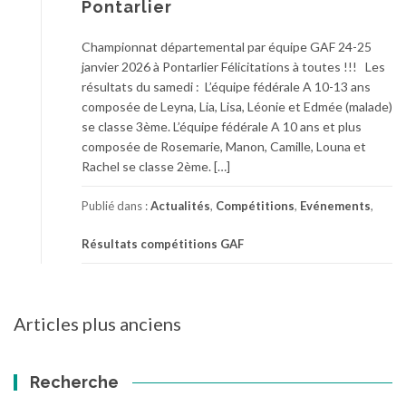
Pontarlier
Championnat départemental par équipe GAF 24-25
janvier 2026 à Pontarlier Félicitations à toutes !!! Les
résultats du samedi : L’équipe fédérale A 10-13 ans
composée de Leyna, Lia, Lisa, Léonie et Edmée (malade)
se classe 3ème. L’équipe fédérale A 10 ans et plus
composée de Rosemarie, Manon, Camille, Louna et
Rachel se classe 2ème. […]
Publié dans :
Actualités
,
Compétitions
,
Evénements
,
Résultats compétitions GAF
Navigation
Articles plus anciens
des
articles
Recherche