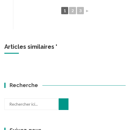
1
2
3
►
Articles similaires '
Recherche
Recherche
pour
: