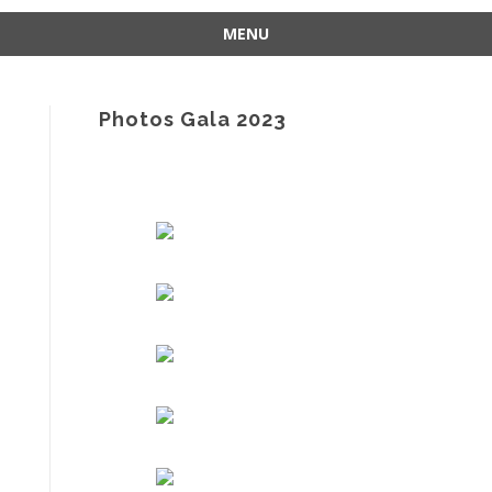
MENU
Aller
au
contenu
Photos Gala 2023