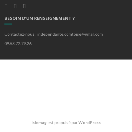
BESOIN D’UN RENSEIGNEMENT ?
Contactez-nous : independante.comtoise@gmail.com
09.53.72.79.26
Islemag
est propulsé par
WordPress