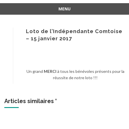
MENU
Aller
au
contenu
Loto de l’Indépendante Comtoise
– 15 janvier 2017
Un grand
MERCI
à tous les bénévoles présents pour la
réussite de notre loto !!!
Articles similaires '