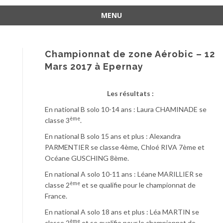
MENU
Aller
au
contenu
Championnat de zone Aérobic – 12
Mars 2017 à Epernay
Les résultats :
En national B solo 10-14 ans : Laura CHAMINADE se
ème
classe 3
.
En national B solo 15 ans et plus : Alexandra
PARMENTIER se classe 4ème, Chloé RIVA 7ème et
Océane GUSCHING 8ème.
En national A solo 10-11 ans : Léane MARILLIER se
ème
classe 2
et se qualifie pour le championnat de
France.
En national A solo 18 ans et plus : Léa MARTIN se
ème
classe 2
et se qualifie pour le championnat de