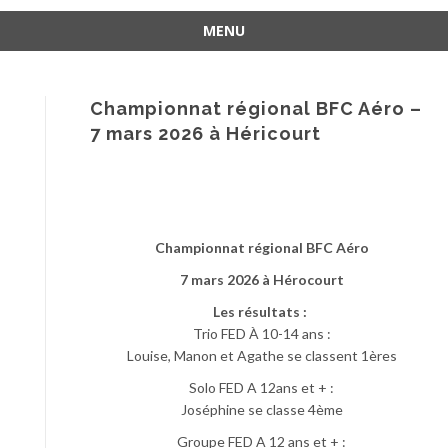
MENU
Aller
au
contenu
Championnat régional BFC Aéro –
7 mars 2026 à Héricourt
Championnat régional BFC Aéro
7 mars 2026 à Hérocourt
Les résultats :
Trio FED À 10-14 ans :
Louise, Manon et Agathe se classent 1ères
Solo FED A 12ans et + :
Joséphine se classe 4ème
Groupe FED A 12 ans et + :