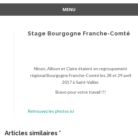
MENU
Aller
au
contenu
Stage Bourgogne Franche-Comté
Ninon, Allison et Claire étaient en regroupement
régional Bourgogne Franche-Comté les 28 et 29 avril
2017 à Saint-Vallier.
Bravo pour votre travail !!!
Retrouvez les photos ici
Articles similaires '