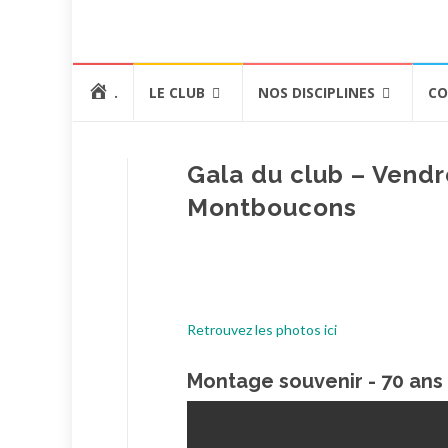
Aller
.
LE CLUB
NOS DISCIPLINES
CO
au
contenu
Gala du club – Vendr
Montboucons
Retrouvez les photos ici
Montage souvenir - 70 ans