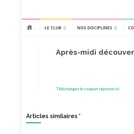
Aller
.
LE CLUB
NOS DISCIPLINES
CO
au
contenu
Après-midi découver
Téléchargez le coupon réponse ici
Articles similaires '