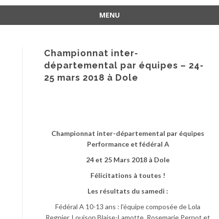
MENU
Aller
au
contenu
Championnat inter-
départemental par équipes – 24-
25 mars 2018 à Dole
Championnat inter-départemental par équipes
Performance et fédéral A
24 et 25 Mars 2018 à Dole
Félicitations à toutes !
Les résultats du samedi :
Fédéral A 10-13 ans : l'équipe composée de Lola
Regnier, Louison Blaise-Lamotte, Rosemarie Pernot et