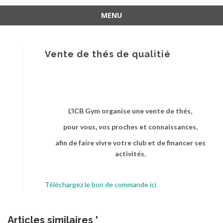
MENU
Aller
au
contenu
Vente de thés de qualitié
L’ICB Gym
organise une vente de thés,
pour vous, vos proches et connaissances,
afin de faire vivre votre club
et de financer ses
activités.
Téléchargez le bon de commande ici
Articles similaires '