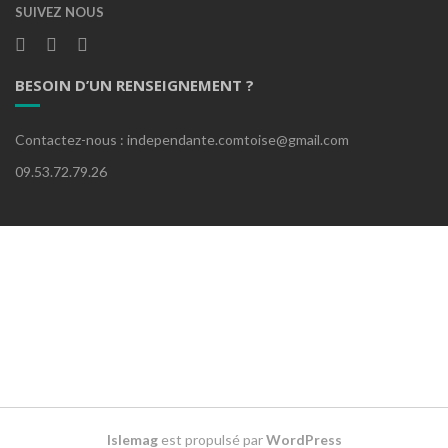
SUIVEZ NOUS
BESOIN D’UN RENSEIGNEMENT ?
Contactez-nous : independante.comtoise@gmail.com
09.53.72.79.26
Islemag
est propulsé par
WordPress