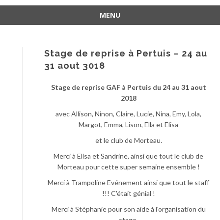
MENU
Aller
au
contenu
Stage de reprise à Pertuis – 24 au
31 aout 3018
Stage de reprise GAF à Pertuis du 24 au 31 aout
2018
avec Allison, Ninon, Claire, Lucie, Nina, Emy, Lola,
Margot, Emma, Lison, Ella et Elisa
et le club de Morteau.
Merci à Elisa et Sandrine, ainsi que tout le club de
Morteau pour cette super semaine ensemble !
Merci à Trampoline Evénement ainsi que tout le staff
!!! C'était génial !
Merci à Stéphanie pour son aide à l'organisation du
stage.