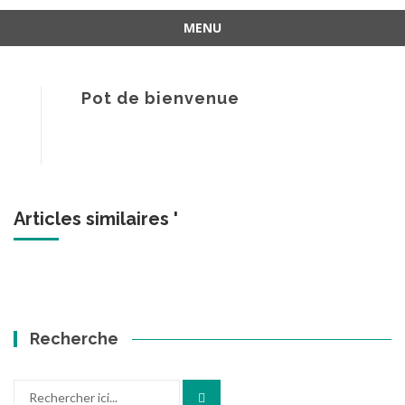
MENU
Aller
au
contenu
Pot de bienvenue
Articles similaires '
Recherche
Recherche