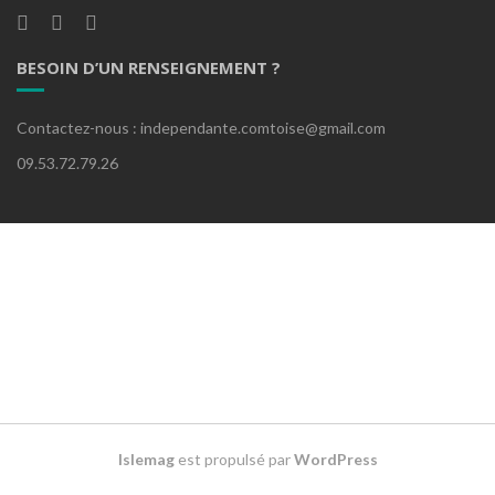
BESOIN D’UN RENSEIGNEMENT ?
Contactez-nous : independante.comtoise@gmail.com
09.53.72.79.26
Islemag
est propulsé par
WordPress