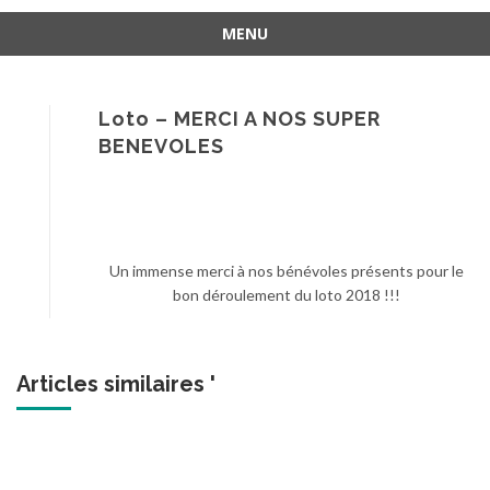
MENU
Aller
au
contenu
Loto – MERCI A NOS SUPER
BENEVOLES
Un immense merci à nos bénévoles présents pour le
bon déroulement du loto 2018 !!!
Articles similaires '