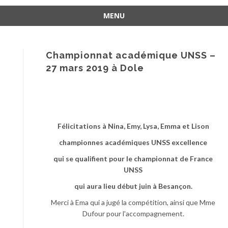
MENU
Aller
au
contenu
Championnat académique UNSS –
27 mars 2019 à Dole
Félicitations à Nina, Emy, Lysa, Emma et Lison
championnes académiques UNSS excellence
qui se qualifient pour le championnat de France
UNSS
qui aura lieu début juin à Besançon.
Merci à Ema qui a jugé la compétition, ainsi que Mme
Dufour pour l'accompagnement.