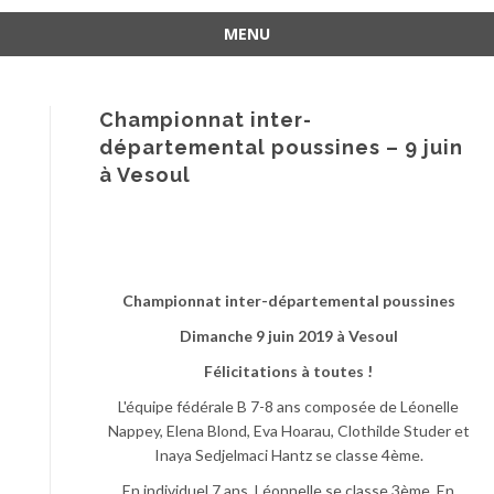
MENU
Aller
au
contenu
Championnat inter-
départemental poussines – 9 juin
à Vesoul
Championnat inter-départemental poussines
Dimanche 9 juin 2019 à Vesoul
Félicitations à toutes !
L'équipe fédérale B 7-8 ans composée de Léonelle
Nappey, Elena Blond, Eva Hoarau, Clothilde Studer et
Inaya Sedjelmaci Hantz se classe 4ème.
En individuel 7 ans, Léonnelle se classe 3ème. En