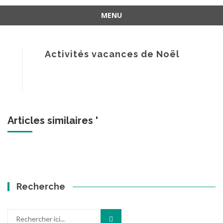
MENU
Aller
au
contenu
Activités vacances de Noël
Articles similaires '
Recherche
Recherche