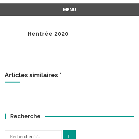
MENU
Aller
au
contenu
Rentrée 2020
Articles similaires '
Recherche
Recherche