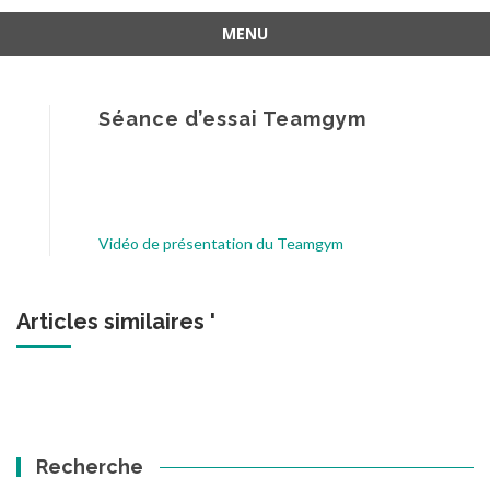
MENU
Aller
au
contenu
Séance d’essai Teamgym
Vidéo de présentation du Teamgym
Articles similaires '
Recherche