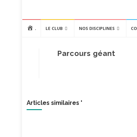
Aller
.
LE CLUB
NOS DISCIPLINES
CO
au
contenu
Parcours géant
Articles similaires '