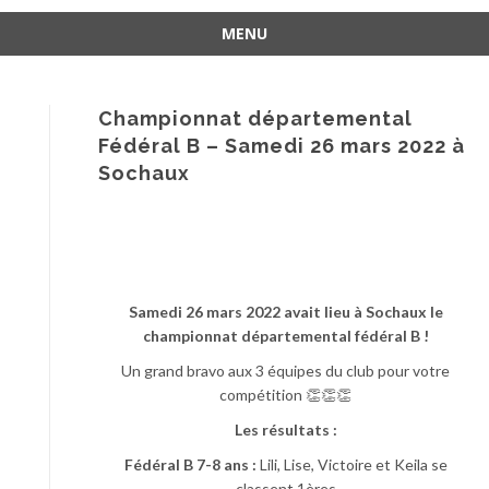
MENU
Aller
au
contenu
Championnat départemental
Fédéral B – Samedi 26 mars 2022 à
Sochaux
Samedi 26 mars 2022 avait lieu à Sochaux le
championnat départemental fédéral B !
Un grand bravo aux 3 équipes du club pour votre
compétition 👏👏👏
Les résultats :
Fédéral B 7-8 ans :
Lili, Lise, Victoire et Keila se
classent 1ères