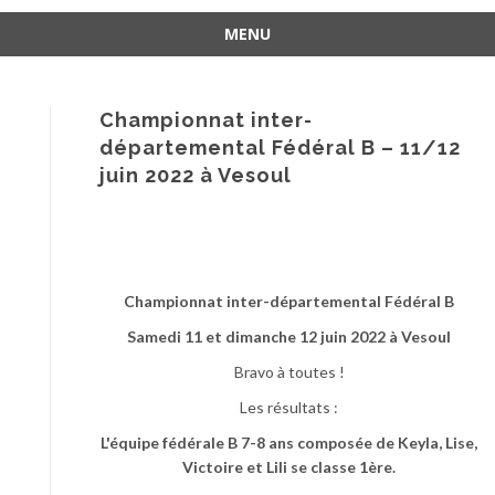
MENU
Aller
au
contenu
Championnat inter-
départemental Fédéral B – 11/12
juin 2022 à Vesoul
Championnat inter-départemental Fédéral B
Samedi 11 et dimanche 12 juin 2022 à Vesoul
Bravo à toutes !
Les résultats :
L'équipe fédérale B 7-8 ans composée de Keyla, Lise,
Victoire et Lili se classe 1ère.