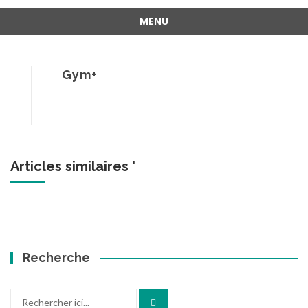
MENU
Aller
au
contenu
Gym+
Articles similaires '
Recherche
Recherche