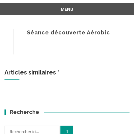
MENU
Aller
au
contenu
Séance découverte Aérobic
Articles similaires '
Recherche
Recherche