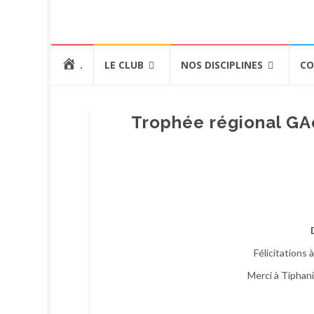
Aller
.
LE CLUB
NOS DISCIPLINES
CO
au
contenu
Trophée régional GAc
Félicitations
Merci à Tiphani