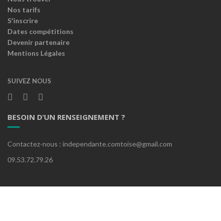
Nos tarifs
S'inscrire
Dates compétitions
Devenir partenaire
Mentions Légales
SUIVEZ NOUS
BESOIN D’UN RENSEIGNEMENT ?
Contactez-nous : independante.comtoise@gmail.com
09.53.72.79.26