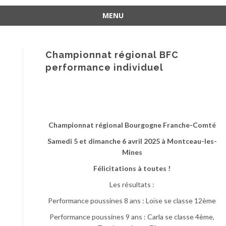
MENU
Aller
au
contenu
Championnat régional BFC
performance individuel
Championnat régional Bourgogne Franche-Comté
Samedi 5 et dimanche 6 avril 2025 à Montceau-les-
Mines
Félicitations à toutes !
Les résultats :
Performance poussines 8 ans : Loïse se classe 12ème
Performance poussines 9 ans : Carla se classe 4ème,