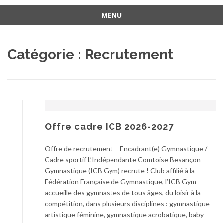
MENU
Aller
au
Catégorie :
Recrutement
contenu
Offre cadre ICB 2026-2027
Offre de recrutement – Encadrant(e) Gymnastique /
Cadre sportif L’Indépendante Comtoise Besançon
Gymnastique (ICB Gym) recrute ! Club affilié à la
Fédération Française de Gymnastique, l’ICB Gym
accueille des gymnastes de tous âges, du loisir à la
compétition, dans plusieurs disciplines : gymnastique
artistique féminine, gymnastique acrobatique, baby-