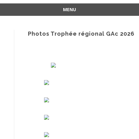
MENU
Aller
au
contenu
Photos Trophée régional GAc 2026