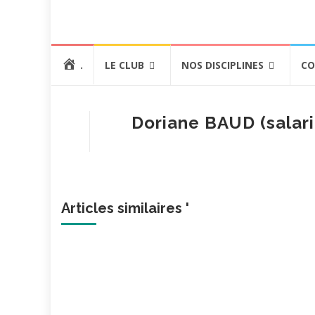
Aller
.
LE CLUB
NOS DISCIPLINES
CO
au
contenu
Doriane BAUD (salar
Articles similaires '