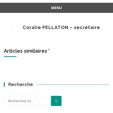
MENU
Aller
au
contenu
Coralie PELLATON – secrétaire
Articles similaires '
Recherche
Recherche
pour
: