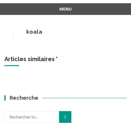
MENU
Aller
au
contenu
koala
Articles similaires '
Recherche
Recherche
pour
: