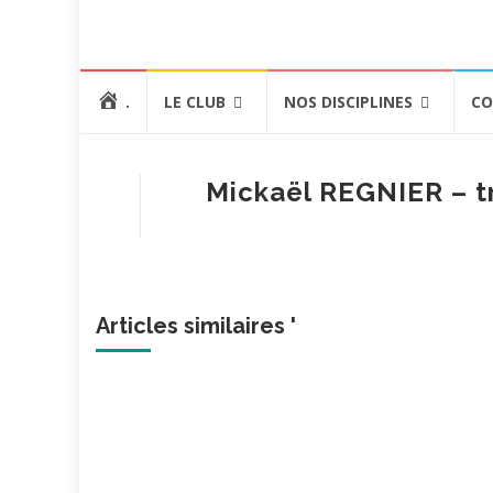
Aller
.
LE CLUB
NOS DISCIPLINES
CO
au
contenu
Mickaël REGNIER – t
Articles similaires '