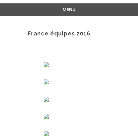
MENU
Aller
au
contenu
France équipes 2016