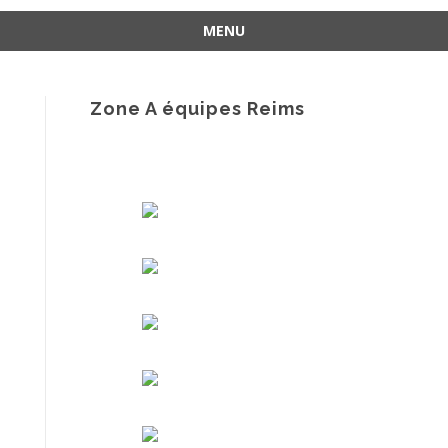
MENU
Aller
au
contenu
Zone A équipes Reims