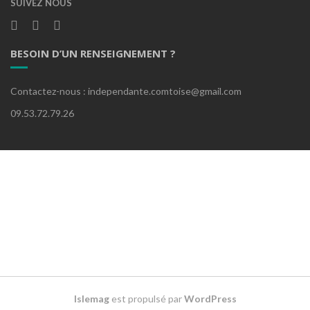
SUIVEZ NOUS
BESOIN D’UN RENSEIGNEMENT ?
Contactez-nous : independante.comtoise@gmail.com
09.53.72.79.26
Islemag
est propulsé par
WordPress