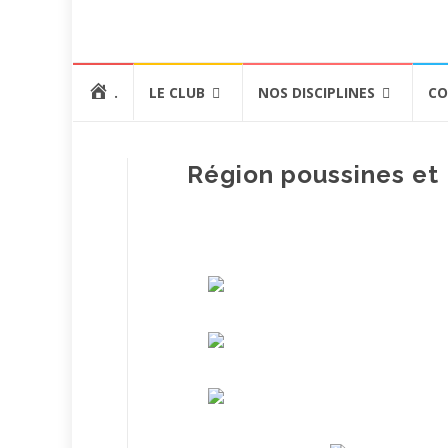
Aller
.
LE CLUB
NOS DISCIPLINES
CO
au
contenu
Région poussines et