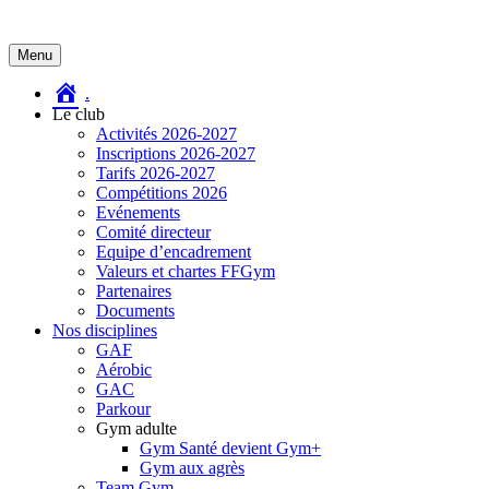
Aller
Menu
au
contenu
.
Le club
Activités 2026-2027
Inscriptions 2026-2027
Tarifs 2026-2027
Compétitions 2026
Evénements
Comité directeur
Equipe d’encadrement
Valeurs et chartes FFGym
Partenaires
Documents
Nos disciplines
GAF
Aérobic
GAC
Parkour
Gym adulte
Gym Santé devient Gym+
Gym aux agrès
Team Gym