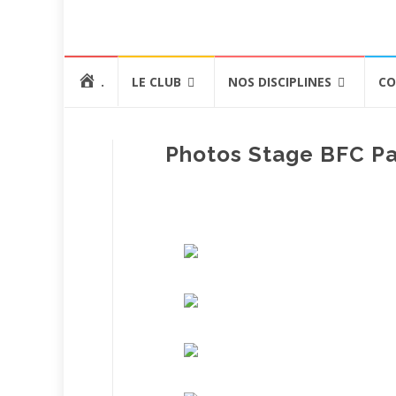
Aller
.
LE CLUB
NOS DISCIPLINES
CO
au
contenu
Photos Stage BFC Pa