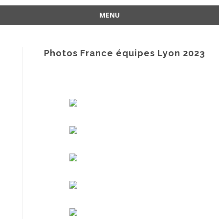
MENU
Aller
au
contenu
Photos France équipes Lyon 2023