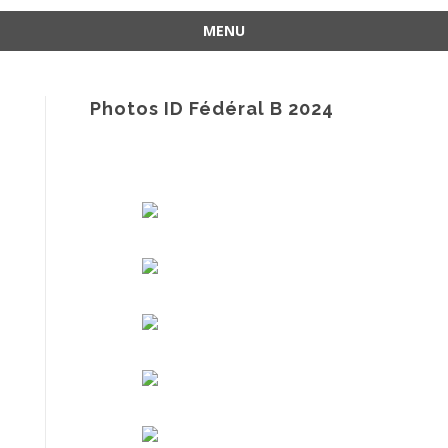
MENU
Aller
au
contenu
Photos ID Fédéral B 2024