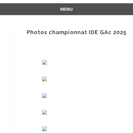
MENU
Aller
au
contenu
Photos championnat IDE GAc 2025