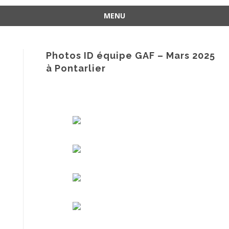
MENU
Aller
au
contenu
Photos ID équipe GAF – Mars 2025
à Pontarlier